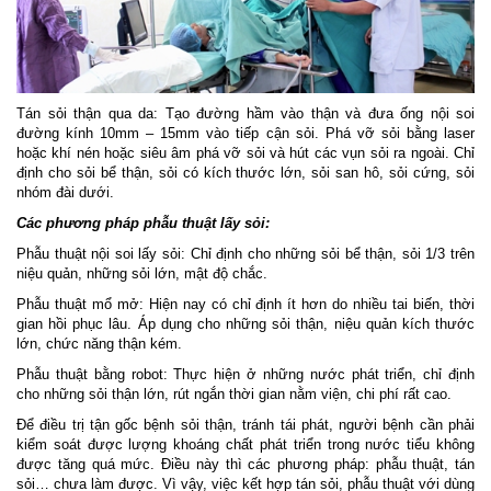
Tán sỏi thận qua da: Tạo đường hầm vào thận và đưa ống nội soi
đường kính 10mm – 15mm vào tiếp cận sỏi. Phá vỡ sỏi bằng laser
hoặc khí nén hoặc siêu âm phá vỡ sỏi và hút các vụn sỏi ra ngoài. Chỉ
định cho sỏi bể thận, sỏi có kích thước lớn, sỏi san hô, sỏi cứng, sỏi
nhóm đài dưới.
Các phương pháp phẫu thuật lấy sỏi:
Phẫu thuật nội soi lấy sỏi: Chỉ định cho những sỏi bể thận, sỏi 1/3 trên
niệu quản, những sỏi lớn, mật độ chắc.
Phẫu thuật mổ mở: Hiện nay có chỉ định ít hơn do nhiều tai biến, thời
gian hồi phục lâu. Áp dụng cho những sỏi thận, niệu quản kích thước
lớn, chức năng thận kém.
Phẫu thuật bằng robot: Thực hiện ở những nước phát triển, chỉ định
cho những sỏi thận lớn, rút ngắn thời gian nằm viện, chi phí rất cao.
Để điều trị tận gốc bệnh sỏi thận, tránh tái phát, người bệnh cần phải
kiểm soát được lượng khoáng chất phát triển trong nước tiểu không
được tăng quá mức. Điều này thì các phương pháp: phẫu thuật, tán
sỏi… chưa làm được. Vì vậy, việc kết hợp tán sỏi, phẫu thuật với dùng