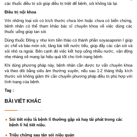
các thuốc điều trị sỏi giúp điều trị triệt để bệnh, sỏi không tái lại.
Điều trị nội khoa
Với những loại sỏi có kích thước chưa lớn hoặc chưa có biến chứng,
bệnh nhân có thể tham khảo bác sĩ chuyên khoa về việc dùng các
thuốc uống giúp tan sỏi.
Dùng thuốc Đông y như kim tiền thảo có thành phần soyasaponin I giúp
ức chế và bào mòn sỏi, tăng bài tiết nước tiểu, giúp đẩy các cặn sỏi và
sỏi nhỏ ra ngoài. Bên cạnh đó việc kết hợp uống nhiều nước, vận động
nhẹ nhàng sẽ mang lại hiệu quả tốt cho tình trạng bệnh.
Khi dùng phương pháp này, bệnh nhân cần được tư vấn chuyên khoa
và theo dõi bằng siêu âm thường xuyên, nếu sau 1-2 tháng thấy kích
thước sỏi không giảm thì cần chuyển phương pháp điều trị phù hợp với
tình trạng của bệnh.
Tag :
BÀI VIẾT KHÁC
Sỏi tiết niệu là bệnh lí thường gặp và hay tái phát trong các
bệnh lí hệ tiết niệu.
Triệu chứng sau tán sỏi niệu quản