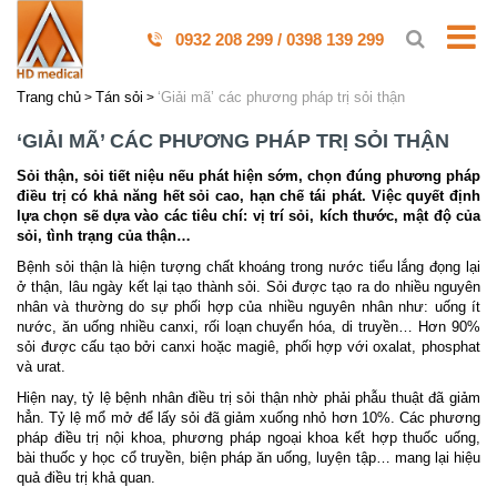
0932 208 299 / 0398 139 299
Trang chủ
Tán sỏi
‘Giải mã’ các phương pháp trị sỏi thận
‘GIẢI MÃ’ CÁC PHƯƠNG PHÁP TRỊ SỎI THẬN
Sỏi thận, sỏi tiết niệu nếu phát hiện sớm, chọn đúng phương pháp
điều trị có khả năng hết sỏi cao, hạn chế tái phát. Việc quyết định
lựa chọn sẽ dựa vào các tiêu chí: vị trí sỏi, kích thước, mật độ của
sỏi, tình trạng của thận…
Bệnh sỏi thận là hiện tượng chất khoáng trong nước tiểu lắng đọng lại
ở thận, lâu ngày kết lại tạo thành sỏi. Sỏi được tạo ra do nhiều nguyên
nhân và thường do sự phối hợp của nhiều nguyên nhân như: uống ít
nước, ăn uống nhiều canxi, rối loạn chuyển hóa, di truyền… Hơn 90%
sỏi được cấu tạo bởi canxi hoặc magiê, phối hợp với oxalat, phosphat
và urat.
Hiện nay, tỷ lệ bệnh nhân điều trị sỏi thận nhờ phải phẫu thuật đã giảm
hẳn. Tỷ lệ mổ mở để lấy sỏi đã giảm xuống nhỏ hơn 10%. Các phương
pháp điều trị nội khoa, phương pháp ngoại khoa kết hợp thuốc uống,
bài thuốc y học cổ truyền, biện pháp ăn uống, luyện tập… mang lại hiệu
quả điều trị khả quan.