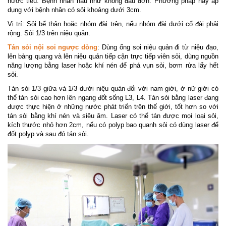
nước tiểu. Bệnh nhân hầu như không đau đớn. Phương pháp này áp
dụng với bệnh nhân có sỏi khoảng dưới 3cm.
Vị trí: Sỏi bể thận hoặc nhóm đài trên, nếu nhóm đài dưới cổ đài phải
rộng. Sỏi 1/3 trên niệu quản.
Tán sỏi nội soi ngược dòng
: Dùng ống soi niệu quản đi từ niệu đạo,
lên bàng quang và lên niệu quản tiếp cận trực tiếp viên sỏi, dùng nguồn
năng lượng bằng laser hoặc khí nén để phá vụn sỏi, bơm rửa lấy hết
sỏi.
Tán sỏi 1/3 giữa và 1/3 dưới niệu quản đối với nam giới, ở nữ giới có
thể tán sỏi cao hơn lên ngang đốt sống L3, L4. Tán sỏi bằng laser đang
được thực hiện ở những nước phát triển trên thế giới, tốt hơn so với
tán sỏi bằng khí nén và siêu âm. Laser có thể tán được mọi loại sỏi,
kích thước nhỏ hơn 2cm, nếu có polyp bao quanh sỏi có dùng laser để
đốt polyp và sau đó tán sỏi.