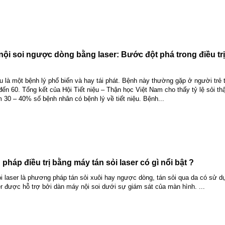
nội soi ngược dòng bằng laser: Bước đột phá trong điều trị 
iệu là một bệnh lý phổ biến và hay tái phát. Bệnh này thường gặp ở người trẻ 
 đến 60. Tổng kết của Hội Tiết niệu – Thận học Việt Nam cho thấy tỷ lệ sỏi th
 30 – 40% số bệnh nhân có bệnh lý về tiết niệu. Bệnh...
háp điều trị bằng máy tán sỏi laser có gì nổi bật ?
i laser là phương pháp tán sỏi xuôi hay ngược dòng, tán sỏi qua da có sử 
ser được hỗ trợ bởi dàn máy nội soi dưới sự giám sát của màn hình. ...