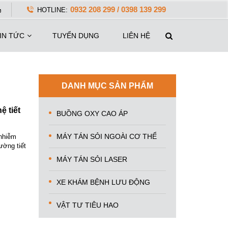
0932 208 299 / 0398 139 299
HOTLINE:
IN TỨC
TUYỂN DỤNG
LIÊN HỆ
DANH MỤC SẢN PHẨM
ệ tiết
BUỒNG OXY CAO ÁP
MÁY TÁN SỎI NGOÀI CƠ THỂ
 nhiễm
ường tiết
MÁY TÁN SỎI LASER
XE KHÁM BỆNH LƯU ĐỘNG
VẬT TƯ TIÊU HAO