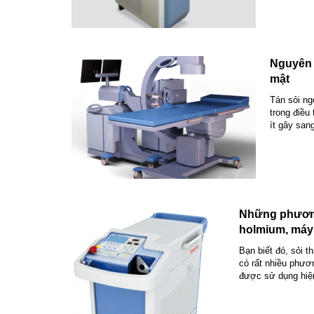
Nguyên 
mật
Tán sỏi ng
trong điều
ít gây san
Những phương 
holmium, máy t
Bạn biết đó, sỏi 
có rất nhiều phươ
được sử dụng hiện