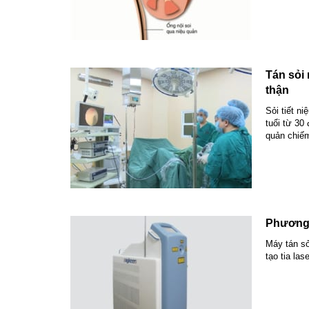
Tán sỏi 
thận
Sỏi tiết n
tuổi từ 30
quản chiếm
Phương p
Máy tán sỏ
tạo tia la