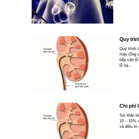
Quy trìn
Quy trình 
máy (ống s
tiếp cận l
lỗ nq...
Chi phí 
Sỏi thận t
10 – 15% d
và điều tr