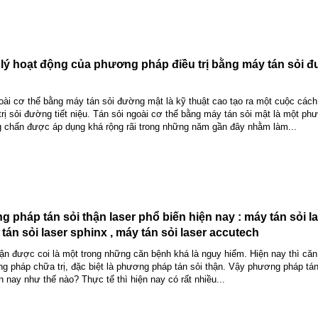
lý hoạt động của phương pháp điều trị bằng máy tán sỏi 
oài cơ thể bằng máy tán sỏi đường mật là kỹ thuật cao tạo ra một cuộc các
 trị sỏi đường tiết niệu. Tán sỏi ngoài cơ thể bằng máy tán sỏi mật là một p
g chấn được áp dụng khá rộng rãi trong những năm gần đây nhằm làm...
pháp tán sỏi thận laser phổ biến hiện nay : máy tán sỏi l
án sỏi laser sphinx , máy tán sỏi laser accutech
thận được coi là một trong những căn bệnh khá là nguy hiểm. Hiện nay thì că
ng pháp chữa trị, đặc biệt là phương pháp tán sỏi thận. Vậy phương pháp tán
 nay như thế nào? Thực tế thì hiện nay có rất nhiều...