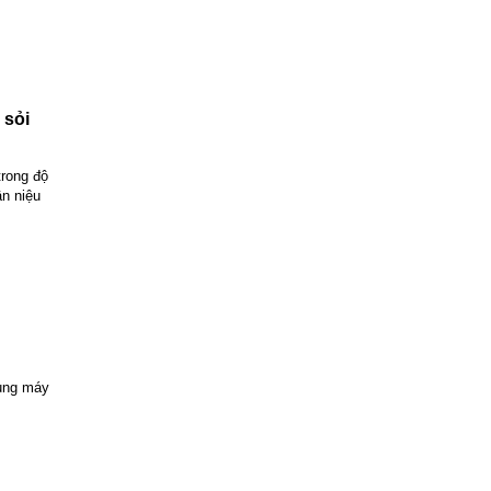
sỏi
trong độ
ận niệu
dụng máy