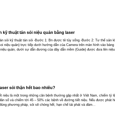
h kỹ thuật tán sỏi niệu quản bằng laser
tán sỏi kỹ thuật tán sỏi -Bước 1: Bn được tê tủy sống -Bước 2: Tư thế sản k
oi niệu quản) trực tiếp dưới hướng dẫn của Camera trên màn hình vào bàng
ỗ niệu quản, dưới sự dẫn đương của dây dẫn mềm (Guide) được đưa lên niệu
laser sỏi thận hết bao nhiêu?
iết niệu là một trong những căn bệnh thường gặp nhất ở Việt Nam, chiếm tỷ l
ân số và chiếm tới 45 – 50% các bệnh về đường tiết niệu. Nếu được phát 
ị đúng phương pháp, sỏi sẽ chóng hết, hạn chế tái phát và đảm...