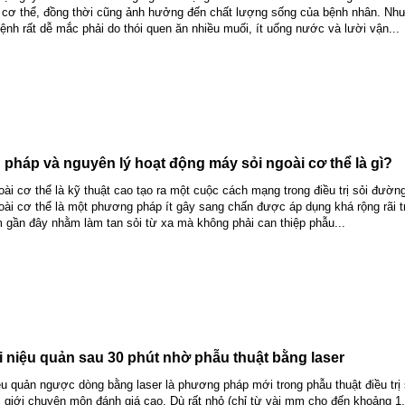
 cơ thể, đồng thời cũng ảnh hưởng đến chất lượng sống của bệnh nhân. Nh
 bệnh rất dễ mắc phải do thói quen ăn nhiều muối, ít uống nước và lười vận...
pháp và nguyên lý hoạt động máy sỏi ngoài cơ thể là gì?
oài cơ thể là kỹ thuật cao tạo ra một cuộc cách mạng trong điều trị sỏi đường 
oài cơ thể là một phương pháp ít gây sang chấn được áp dụng khá rộng rãi t
gần đây nhằm làm tan sỏi từ xa mà không phải can thiệp phẫu...
i niệu quản sau 30 phút nhờ phẫu thuật bằng laser
ệu quản ngược dòng bằng laser là phương pháp mới trong phẫu thuật điều trị 
giới chuyên môn đánh giá cao. Dù rất nhỏ (chỉ từ vài mm cho đến khoảng 1