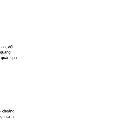
hoa, đặt
 quang
 quản qua
ệ khoảng
hiện sớm