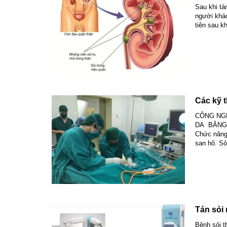
Sau khi tá
người khác
tiên sau k
Các kỹ t
CÔNG NG
DA BẰNG 
Chức năng 
san hô. Sỏi
Tán sỏi 
Bệnh sỏi 