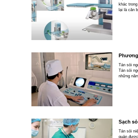
khác trong
lại là căn
Phương 
Tán sỏi ng
Tán sỏi ng
những năm 
Sạch sỏ
Tán sỏi ni
quản được 