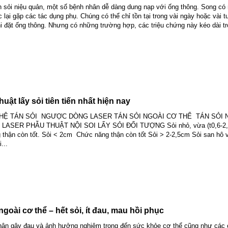
n sỏi niệu quản, một số bệnh nhân dễ dàng dung nạp với ống thông. Song có
 lại gặp các tác dụng phụ. Chúng có thể chỉ tồn tại trong vài ngày hoặc vài t
hi đặt ống thông. Nhưng có những trường hợp, các triệu chứng này kéo dài tr
huật lấy sỏi tiên tiến nhất hiện nay
HỆ TÁN SỎI NGƯỢC DÒNG LASER TÁN SỎI NGOÀI CƠ THỂ TÁN SỎI 
LASER PHẪU THUẬT NỘI SOI LẤY SỎI ĐỐI TƯỢNG Sỏi nhỏ, vừa (t0,6-2
thận còn tốt. Sỏi < 2cm Chức năng thận còn tốt Sỏi > 2-2,5cm Sỏi san hô 
...
ngoài cơ thể – hết sỏi, ít đau, mau hồi phục
thận gây đau và ảnh hưởng nghiêm trọng đến sức khỏe cơ thể cũng như các