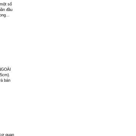
 một số
uần đầu
ong...
NGOÀI
,5cm).
và bán
 cơ quan