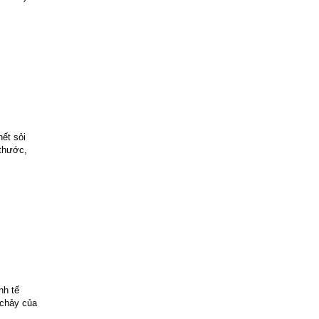
hết sỏi
 thước,
nh tế
 chảy của