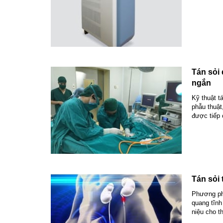
Tán sỏi 
ngắn
Kỹ thuật t
phẫu thuật
được tiếp 
Tán sỏi 
Phương phá
quang tĩnh
niệu cho t