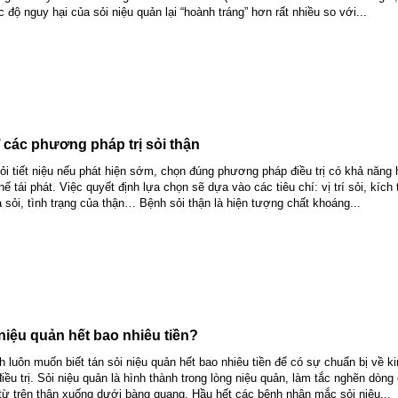
độ nguy hại của sỏi niệu quản lại “hoành tráng” hơn rất nhiều so với...
’ các phương pháp trị sỏi thận
sỏi tiết niệu nếu phát hiện sớm, chọn đúng phương pháp điều trị có khả năng 
ế tái phát. Việc quyết định lựa chọn sẽ dựa vào các tiêu chí: vị trí sỏi, kích
 sỏi, tình trạng của thận… Bệnh sỏi thận là hiện tượng chất khoáng...
niệu quản hết bao nhiêu tiền?
 luôn muốn biết tán sỏi niệu quản hết bao nhiêu tiền để có sự chuẩn bị về ki
điều trị. Sỏi niệu quản là hình thành trong lòng niệu quản, làm tắc nghẽn dòng
từ trên thận xuống dưới bàng quang. Hầu hết các bệnh nhân mắc sỏi niệu...