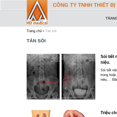
CÔNG TY TNHH THIẾT BỊ 
TRAN
Trang chủ
Tán sỏi
TÁN SỎI
Sỏi tiết
niệu.
Sỏi tiết n
trùng hoặc
niệu,… Đặc
Triệu c