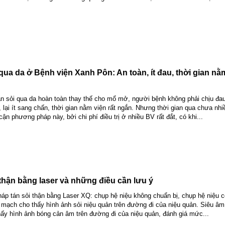
qua da ở Bệnh viện Xanh Pôn: An toàn, ít đau, thời gian nằ
án sỏi qua da hoàn toàn thay thế cho mổ mở, người bệnh không phải chịu đa
, lại ít sang chấn, thời gian nằm viện rất ngắn. Nhưng thời gian qua chưa nh
cận phương pháp này, bởi chi phí điều trị ở nhiều BV rất đắt, có khi...
thận bằng laser và những điều cần lưu ý
p tán sỏi thận bằng Laser XQ: chụp hệ niệu không chuẩn bị, chụp hệ niệu 
 mạch cho thấy hình ảnh sỏi niệu quản trên đường đi của niệu quản. Siêu âm 
hấy hình ảnh bóng cản âm trên đường đi của niệu quản, đánh giá mức...