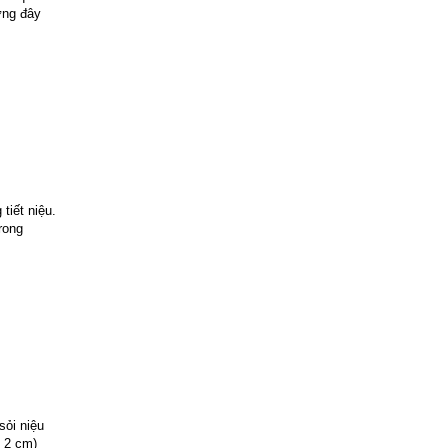
ưng đây
tiết niệu.
rong
sỏi niệu
, 2 cm)