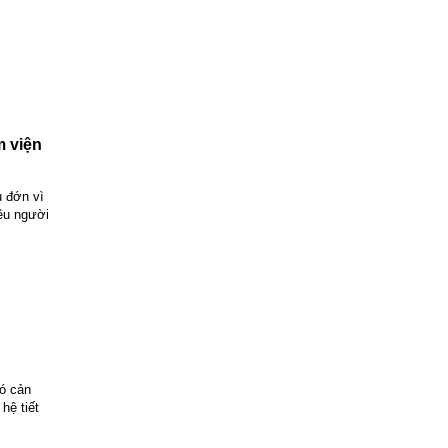
m viện
u đớn vì
iều người
có cản
hệ tiết