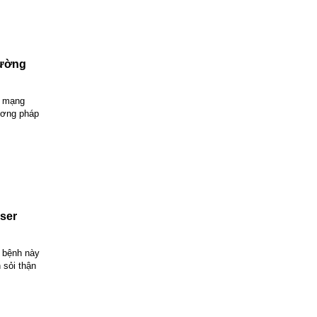
đường
h mạng
hương pháp
aser
n bệnh này
 sỏi thận