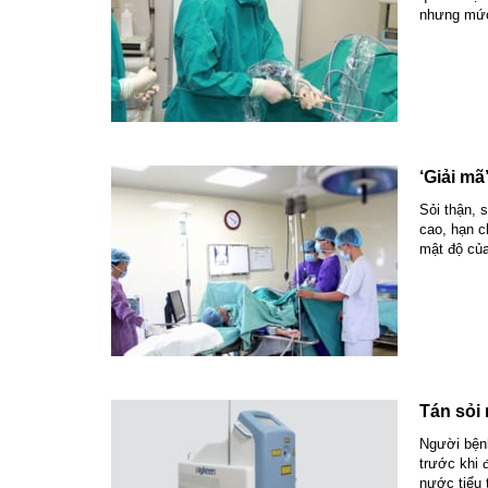
nhưng mức 
‘Giải mã
Sỏi thận, 
cao, hạn ch
mật độ của
Tán sỏi 
Người bệnh
trước khi 
nước tiểu 