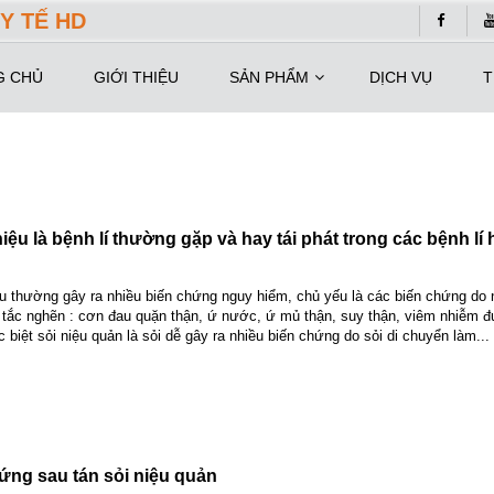
Y TẾ HD
G CHỦ
GIỚI THIỆU
SẢN PHẨM
DỊCH VỤ
T
 niệu là bệnh lí thường gặp và hay tái phát trong các bệnh lí h
iệu thường gây ra nhiều biến chứng nguy hiểm, chủ yếu là các biến chứng do
 tắc nghẽn : cơn đau quặn thận, ứ nước, ứ mủ thận, suy thận, viêm nhiễm đ
 biệt sỏi niệu quản là sỏi dễ gây ra nhiều biến chứng do sỏi di chuyển làm...
hứng sau tán sỏi niệu quản