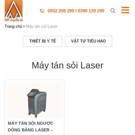
0932 208 299 / 0398 139 299
Trang chủ
Máy tán sỏi Laser
THIẾT BỊ Y TẾ
VẬT TƯ TIÊU HAO
Máy tán sỏi Laser
MÁY TÁN SỎI NGƯỢC
DÒNG BẰNG LASER –