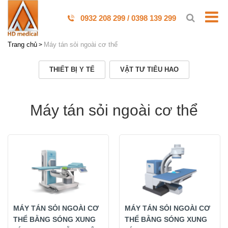
0932 208 299 / 0398 139 299
Trang chủ
Máy tán sỏi ngoài cơ thể
THIẾT BỊ Y TẾ
VẬT TƯ TIÊU HAO
Máy tán sỏi ngoài cơ thể
MÁY TÁN SỎI NGOÀI CƠ
MÁY TÁN SỎI NGOÀI CƠ
THỂ BẰNG SÓNG XUNG
THỂ BẰNG SÓNG XUNG