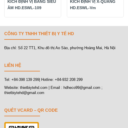
KÍCH ĐỊNH VỊ BẰNG SIÊU
KÍCH ĐỊNH VỊ X-QUANG
ÂM HD.ESWL-109
HD.ESWL-Vm
CÔNG TY TNHH THIẾT BỊ Y TẾ HD
Địa chỉ: Số 22 TT1, Khu đô thị Ao Sào, phường Hoàng Mai, Hà Nội
LIÊN HỆ
Tel: +84-398 139 299| Hotline: +84-932 208 299
Website: thietbiytehd.com | Email : hdheco99@gmail.com ;
thietbiytehd@gmail.com
QUÉT VCARD – QR CODE