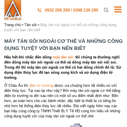
0932 208 299 / 0398 139 299
Trang chủ
Tán sỏi
Máy tán sỏi ngoài cơ thể và những công dụng
tuyệt vời bạn nên biết
MÁY TÁN SỎI NGOÀI CƠ THỂ VÀ NHỮNG CÔNG
DỤNG TUYỆT VỜI BẠN NÊN BIẾT
Hầu hết khi nhắc đến dòng
máy tán sỏi
thì chúng ta thường nghĩ
đến dòng
máy tán sỏi ngoài cơ thể
và dòng máy tán sỏi nội soi.
Trong đó thì máy tán sỏi ngoài cơ thể có hai dòng chính đó là: Sử
dụng điện thủy lực để tạo sóng xung kích và sử dụng điện từ
trường.
Ở Châu Âu thì
điện từ trường
được ưa chuộng hơn rất nhiều so với
điện thủy lực. Tại sao lại như vậy? Bởi máy tán sỏi ngoài cơ thể bằng
điện từ trường ra đời sau nên có một số ưu điểm nhất định như: Bền
hơn, an toàn hơn cho các bệnh nhân, đặc biệt là thiết bị có tiếng ồn
nhỏ hơn hệ thống điện thủy lực rất nhiều. Bài viết ngày hôm nay các
bạn hãy cùng công ty TNHH Thiết Bị Y Tế HD cùng tìm hiểu về những
công dụng tuyệt vời của máy tán sỏi ngoài cơ thể nhé