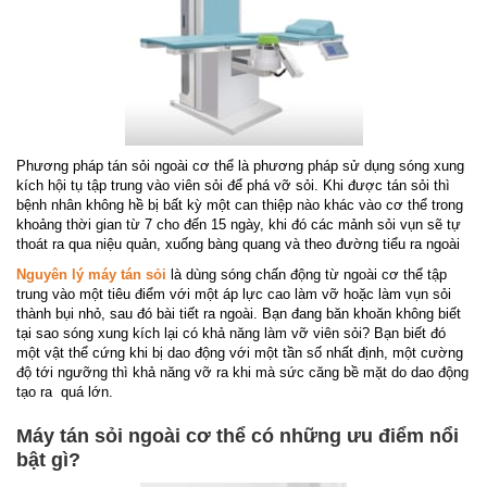
Phương pháp tán sỏi ngoài cơ thể là phương pháp sử dụng sóng xung
kích hội tụ tập trung vào viên sỏi để phá vỡ sỏi. Khi được tán sỏi thì
bệnh nhân không hề bị bất kỳ một can thiệp nào khác vào cơ thể trong
khoảng thời gian từ 7 cho đến 15 ngày, khi đó các mảnh sỏi vụn sẽ tự
thoát ra qua niệu quản, xuống bàng quang và theo đường tiểu ra ngoài
Nguyên lý máy tán sỏi
là dùng sóng chấn động từ ngoài cơ thể tập
trung vào một tiêu điểm với một áp lực cao làm vỡ hoặc làm vụn sỏi
thành bụi nhỏ, sau đó bài tiết ra ngoài. Bạn đang băn khoăn không biết
tại sao sóng xung kích lại có khả năng làm vỡ viên sỏi? Bạn biết đó
một vật thể cứng khi bị dao động với một tần số nhất định, một cường
độ tới ngưỡng thì khả năng vỡ ra khi mà sức căng bề mặt do dao động
tạo ra quá lớn.
Máy tán sỏi ngoài cơ thể có những ưu điểm nổi
bật gì?