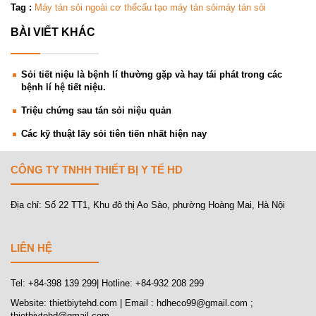
Tag :
Máy tán sỏi ngoài cơ thể
cấu tạo máy tán sỏi
máy tán sỏi
BÀI VIẾT KHÁC
Sỏi tiết niệu là bệnh lí thường gặp và hay tái phát trong các
bệnh lí hệ tiết niệu.
Triệu chứng sau tán sỏi niệu quản
Các kỹ thuật lấy sỏi tiên tiến nhất hiện nay
CÔNG TY TNHH THIẾT BỊ Y TẾ HD
Địa chỉ: Số 22 TT1, Khu đô thị Ao Sào, phường Hoàng Mai, Hà Nội
LIÊN HỆ
Tel: +84-398 139 299| Hotline: +84-932 208 299
Website: thietbiytehd.com | Email : hdheco99@gmail.com ;
thietbiytehd@gmail.com