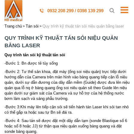
0932 208 299 / 0398 139 299
Trang chủ
Tán sỏi
Quy trình kỹ thuật tán sỏi niệu quản bằng laser
QUY TRÌNH KỸ THUẬT TÁN SỎI NIỆU QUẢN
BẰNG LASER
Quy trình tán sỏi kỹ thuật tán sỏi
-Bước 1: Bn được tê tủy sống
-Bước 2: Tư thế sản khoa, đặt máy (ống soi niệu quản) trực tiếp dưới
hướng dẫn của Camera trên màn hình vào bàng quang tiếp cận lỗ niệu
quản, dưới sự dẫn đương của dây dẫn mềm (Guide) được đưa lên niệu
quản qua lỗ nq ở bàng quang ống soi niêu quản sẽ theo Guide lên niệu
quản dưới sự giám sát của Camera và sự hỗ trợ của hệ thống nước
bơm làm sạch và sáng phẫu trường.
-Bước 3:Khi máy lên tiếp cận sỏi sẽ tiến hành tán Laser khi sỏi tan nhỏ
có thể gắp ra hoặc sau tự Bn sẽ đái ra.
-Bước 4: Sau tán sẽ được đặt một dây dẫn tạm (sonde Blastique số 6
hoặc số 8 hoặc JJ) từ thận qua niệu quản xuống bàng quang và đặt
sonde bàng quang.