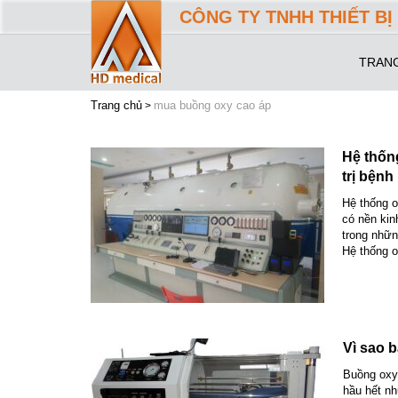
CÔNG TY TNHH THIẾT BỊ 
TRAN
Trang chủ
mua buồng oxy cao áp
Hệ thốn
trị bệnh
Hệ thống o
có nền kin
trong nhữn
Hệ thống o
Vì sao 
Buồng oxy 
hầu hết nh