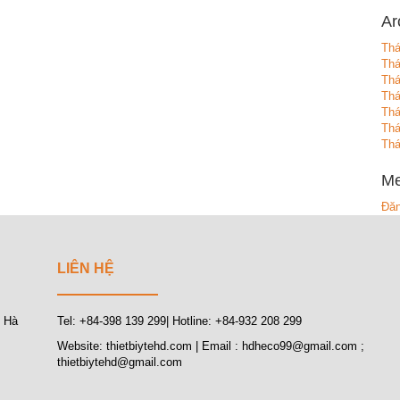
Ar
Thá
Th
Thá
Thá
Th
Thá
Thá
Me
Đăn
LIÊN HỆ
, Hà
Tel: +84-398 139 299| Hotline: +84-932 208 299
Website: thietbiytehd.com | Email : hdheco99@gmail.com ;
thietbiytehd@gmail.com