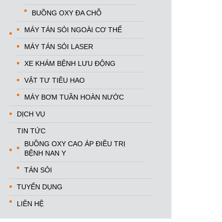
BUỒNG OXY ĐA CHỖ
MÁY TÁN SỎI NGOÀI CƠ THỂ
MÁY TÁN SỎI LASER
XE KHÁM BỆNH LƯU ĐỘNG
VẬT TƯ TIÊU HAO
MÁY BƠM TUẦN HOÀN NƯỚC
DỊCH VỤ
TIN TỨC
BUỒNG OXY CAO ÁP ĐIỀU TRỊ
BỆNH NAN Y
TÁN SỎI
TUYỂN DỤNG
LIÊN HỆ