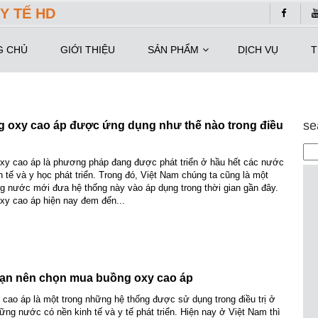
Y TẾ HD
G CHỦ
GIỚI THIỆU
SẢN PHẨM
DỊCH VỤ
T
se
g oxy cao áp được ứng dụng như thế nào trong điều
xy cao áp là phương pháp đang được phát triển ở hầu hết các nước
h tế và y học phát triển. Trong đó, Việt Nam chúng ta cũng là một
g nước mới đưa hệ thống này vào áp dụng trong thời gian gần đây.
xy cao áp hiện nay đem đến...
bạn nên chọn mua buồng oxy cao áp
cao áp là một trong những hệ thống được sử dụng trong điều trị ở
ững nước có nền kinh tế và y tế phát triển. Hiện nay ở Việt Nam thì