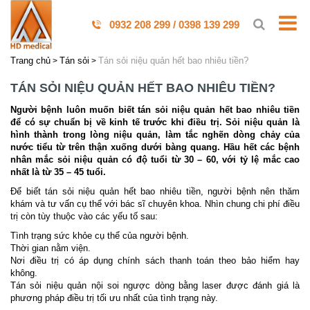
0932 208 299 / 0398 139 299
Trang chủ
Tán sỏi
Tán sỏi niệu quản hết bao nhiêu tiền?
TÁN SỎI NIỆU QUẢN HẾT BAO NHIÊU TIỀN?
Người bệnh luôn muốn biết tán sỏi niệu quản hết bao nhiêu tiền
để có sự chuẩn bị về kinh tế trước khi điều trị. Sỏi niệu quản là
hình thành trong lòng niệu quản, làm tắc nghẽn dòng chảy của
nước tiểu từ trên thận xuống dưới bàng quang. Hầu hết các bệnh
nhân mắc sỏi niệu quản có độ tuổi từ 30 – 60, với tỷ lệ mắc cao
nhất là từ 35 – 45 tuổi.
Để biết tán sỏi niệu quản hết bao nhiêu tiền, người bệnh nên thăm
khám và tư vấn cụ thể với bác sĩ chuyên khoa. Nhìn chung chi phí điều
trị còn tùy thuộc vào các yếu tố sau:
Tình trạng sức khỏe cụ thể của người bệnh.
Thời gian nằm viện.
Nơi điều trị có áp dụng chính sách thanh toán theo bảo hiểm hay
không.
Tán sỏi niệu quản nội soi ngược dòng bằng laser được đánh giá là
phương pháp điều trị tối ưu nhất của tình trạng này.