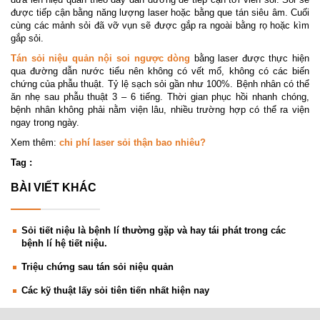
được tiếp cận bằng năng lượng laser hoặc bằng que tán siêu âm. Cuối
cùng các mảnh sỏi đã vỡ vụn sẽ được gắp ra ngoài bằng rọ hoặc kìm
gắp sỏi.
Tán sỏi niệu quản nội soi ngược dòng
bằng laser được thực hiện
qua đường dẫn nước tiểu nên không có vết mổ, không có các biến
chứng của phẫu thuật. Tỷ lệ sạch sỏi gần như 100%. Bệnh nhân có thể
ăn nhẹ sau phẫu thuật 3 – 6 tiếng. Thời gian phục hồi nhanh chóng,
bệnh nhân không phải nằm viện lâu, nhiều trường hợp có thể ra viện
ngay trong ngày.
Xem thêm:
chi phí laser sỏi thận bao nhiêu?
Tag :
BÀI VIẾT KHÁC
Sỏi tiết niệu là bệnh lí thường gặp và hay tái phát trong các
bệnh lí hệ tiết niệu.
Triệu chứng sau tán sỏi niệu quản
Các kỹ thuật lấy sỏi tiên tiến nhất hiện nay