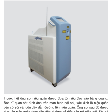
Trước hết ống soi niệu quản được đưa từ niệu đạo vào bàng quang.
Bác sĩ quan sát hình ảnh trên màn hình nội soi, xác định lỗ niệu quản
bên có sỏi và luồn dây dẫn đường lên niệu quản. Ống soi sau đó được
đưa lên niệu quản theo dây dẫn đường để tiếp cận tới viên sỏi. Sỏi sẽ