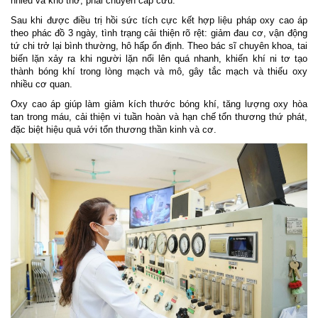
nhiều và khó thở, phải chuyển cấp cứu.
Sau khi được điều trị hồi sức tích cực kết hợp liệu pháp oxy cao áp
theo phác đồ 3 ngày, tình trạng cải thiện rõ rệt: giảm đau cơ, vận động
tứ chi trở lại bình thường, hô hấp ổn định. Theo bác sĩ chuyên khoa, tai
biến lặn xảy ra khi người lặn nổi lên quá nhanh, khiến khí ni tơ tạo
thành bóng khí trong lòng mạch và mô, gây tắc mạch và thiếu oxy
nhiều cơ quan.
Oxy cao áp giúp làm giảm kích thước bóng khí, tăng lượng oxy hòa
tan trong máu, cải thiện vi tuần hoàn và hạn chế tổn thương thứ phát,
đặc biệt hiệu quả với tổn thương thần kinh và cơ.