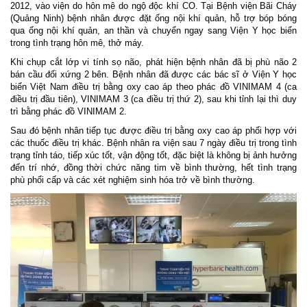
2012, vào viện do hôn mê do ngộ độc khí CO. Tại Bệnh viện Bãi Cháy
(Quảng Ninh) bệnh nhân được đặt ống nội khí quản, hỗ trợ bóp bóng
qua ống nội khí quản, an thần và chuyển ngay sang Viện Y học biển
trong tình trạng hôn mê, thở máy.
Khi chụp cắt lớp vi tính sọ não, phát hiện bệnh nhân đã bị phù não 2
bán cầu đối xứng 2 bên. Bệnh nhân đã được các bác sĩ ở Viện Y học
biển Việt Nam điều trị bằng oxy cao áp theo phác đồ VINIMAM 4 (ca
điều trị đầu tiên), VINIMAM 3 (ca điều trị thứ 2), sau khi tỉnh lại thì duy
trì bằng phác đồ VINIMAM 2.
Sau đó bệnh nhân tiếp tục được điều trị bằng oxy cao áp phối hợp với
các thuốc điều trị khác. Bệnh nhân ra viện sau 7 ngày điều trị trong tình
trạng tỉnh táo, tiếp xúc tốt, vận động tốt, đặc biệt là không bị ảnh hưởng
đến trí nhớ, đồng thời chức năng tim về bình thường, hết tình trạng
phù phổi cấp và các xét nghiệm sinh hóa trở về bình thường.