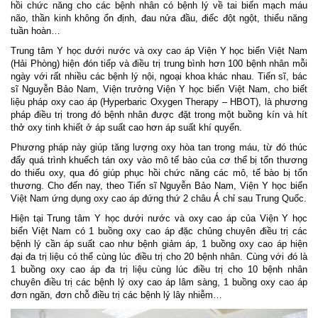
hồi chức năng cho các bệnh nhân có bệnh lý về tai biến mạch máu
não, thần kinh không ổn định, đau nửa đầu, điếc đột ngột, thiểu năng
tuần hoàn…
Trung tâm Y học dưới nước và oxy cao áp Viện Y học biển Việt Nam
(Hải Phòng) hiện đón tiếp và điều trị trung bình hơn 100 bệnh nhân mỗi
ngày với rất nhiều các bệnh lý nội, ngoại khoa khác nhau. Tiến sĩ, bác
sĩ Nguyễn Bảo Nam, Viện trưởng Viện Y học biển Việt Nam, cho biết
liệu pháp oxy cao áp (Hyperbaric Oxygen Therapy – HBOT), là phương
pháp điều trị trong đó bệnh nhân được đặt trong một buồng kín và hít
thở oxy tinh khiết ở áp suất cao hơn áp suất khí quyển.
Phương pháp này giúp tăng lượng oxy hòa tan trong máu, từ đó thúc
đẩy quá trình khuếch tán oxy vào mô tế bào của cơ thể bị tổn thương
do thiếu oxy, qua đó giúp phục hồi chức năng các mô, tế bào bị tổn
thương. Cho đến nay, theo Tiến sĩ Nguyễn Bảo Nam, Viện Y học biển
Việt Nam ứng dụng oxy cao áp đứng thứ 2 châu Á chỉ sau Trung Quốc.
Hiện tại Trung tâm Y học dưới nước và oxy cao áp của Viện Y học
biển Việt Nam có 1 buồng oxy cao áp đặc chủng chuyên điều trị các
bệnh lý cần áp suất cao như bệnh giảm áp, 1 buồng oxy cao áp hiện
đại đa trị liệu có thể cùng lúc điều trị cho 20 bệnh nhân. Cùng với đó là
1 buồng oxy cao áp đa trị liệu cùng lúc điều trị cho 10 bệnh nhân
chuyên điều trị các bệnh lý oxy cao áp lâm sàng, 1 buồng oxy cao áp
đơn ngăn, đơn chỗ điều trị các bệnh lý lây nhiễm…