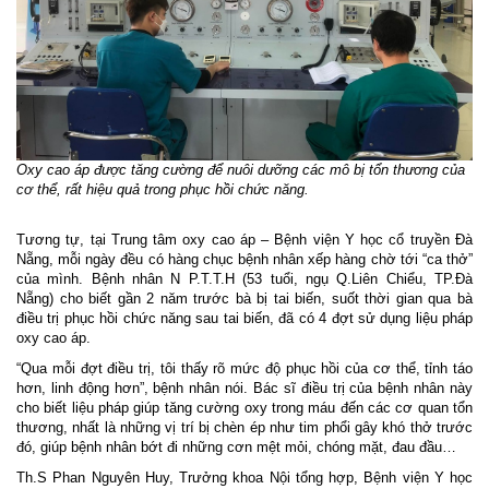
Oxy cao áp được tăng cường để nuôi dưỡng các mô bị tổn thương của
cơ thể, rất hiệu quả trong phục hồi chức năng.
Tương tự, tại Trung tâm oxy cao áp – Bệnh viện Y học cổ truyền Đà
Nẵng, mỗi ngày đều có hàng chục bệnh nhân xếp hàng chờ tới “ca thở”
của mình. Bệnh nhân N P.T.T.H (53 tuổi, ngụ Q.Liên Chiểu, TP.Đà
Nẵng) cho biết gần 2 năm trước bà bị tai biến, suốt thời gian qua bà
điều trị phục hồi chức năng sau tai biến, đã có 4 đợt sử dụng liệu pháp
oxy cao áp.
“Qua mỗi đợt điều trị, tôi thấy rõ mức độ phục hồi của cơ thể, tỉnh táo
hơn, linh động hơn”, bệnh nhân nói. Bác sĩ điều trị của bệnh nhân này
cho biết liệu pháp giúp tăng cường oxy trong máu đến các cơ quan tổn
thương, nhất là những vị trí bị chèn ép như tim phổi gây khó thở trước
đó, giúp bệnh nhân bớt đi những cơn mệt mỏi, chóng mặt, đau đầu…
Th.S Phan Nguyên Huy, Trưởng khoa Nội tổng hợp, Bệnh viện Y học