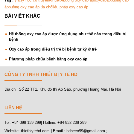
Tag :
yhct
y học cổ truyền
AHDMA
buong oxy cao ap
oxycaoap
buồng cao
áp
buồng oxy cao áp đa chỗ
liệu pháp oxy cao áp
BÀI VIẾT KHÁC
Hệ thống oxy cao áp được ứng dụng như thế nào trong điều trị
bệnh
Oxy cao áp trong điều trị trẻ bị bệnh tự kỷ ở trẻ
Phương pháp chữa bệnh bằng oxy cao áp
CÔNG TY TNHH THIẾT BỊ Y TẾ HD
Địa chỉ: Số 22 TT1, Khu đô thị Ao Sào, phường Hoàng Mai, Hà Nội
LIÊN HỆ
Tel: +84-398 139 299| Hotline: +84-932 208 299
Website: thietbiytehd.com | Email : hdheco99@gmail.com ;