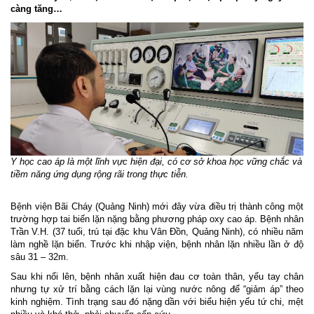
càng tăng…
Y học cao áp là một lĩnh vực hiện đại, có cơ sở khoa học vững chắc và
tiềm năng ứng dụng rộng rãi trong thực tiễn.
Bệnh viện Bãi Cháy (Quảng Ninh) mới đây vừa điều trị thành công một
trường hợp tai biến lặn nặng bằng phương pháp oxy cao áp. Bệnh nhân
Trần V.H. (37 tuổi, trú tại đặc khu Vân Đồn, Quảng Ninh), có nhiều năm
làm nghề lặn biển. Trước khi nhập viện, bệnh nhân lặn nhiều lần ở độ
sâu 31 – 32m.
Sau khi nổi lên, bệnh nhân xuất hiện đau cơ toàn thân, yếu tay chân
nhưng tự xử trí bằng cách lặn lại vùng nước nông để “giảm áp” theo
kinh nghiệm. Tình trạng sau đó nặng dần với biểu hiện yếu tứ chi, mệt