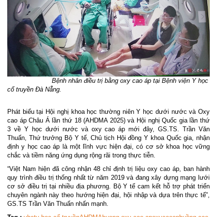
Bệnh nhân điều trị bằng oxy cao áp tại Bệnh viện Y học
cổ truyền Đà Nẵng.
Phát biểu tại Hội nghị khoa học thường niên Y học dưới nước và Oxy
cao áp Châu Á lần thứ 18 (AHDMA 2025) và Hội nghị Quốc gia lần thứ
3 về Y học dưới nước và oxy cao áp mới đây, GS.TS. Trần Văn
Thuấn, Thứ trưởng Bộ Y tế, Chủ tịch Hội đồng Y khoa Quốc gia, nhận
định y học cao áp là một lĩnh vực hiện đại, có cơ sở khoa học vững
chắc và tiềm năng ứng dụng rộng rãi trong thực tiễn.
“Việt Nam hiện đã công nhận 48 chỉ định trị liệu oxy cao áp, ban hành
quy trình điều trị thống nhất từ năm 2019 và đang xây dựng mạng lưới
cơ sở điều trị tại nhiều địa phương. Bộ Y tế cam kết hỗ trợ phát triển
chuyên ngành này theo hướng hiện đại, hội nhập và dựa trên thực tế”,
GS.TS Trần Văn Thuấn nhấn mạnh.