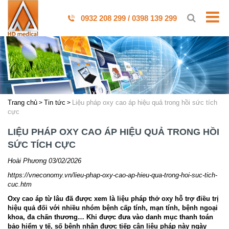
0932 208 299 / 0398 139 299
Trang chủ
Tin tức
Liệu pháp oxy cao áp hiệu quả trong hồi sức tích
cực
LIỆU PHÁP OXY CAO ÁP HIỆU QUẢ TRONG HỒI
SỨC TÍCH CỰC
Hoài Phương 03/02/2026
https://vneconomy.vn/lieu-phap-oxy-cao-ap-hieu-qua-trong-hoi-suc-tich-
cuc.htm
Oxy cao áp từ lâu đã được xem là liệu pháp thở oxy hỗ trợ điều trị
hiệu quả đối với nhiều nhóm bệnh cấp tính, mạn tính, bệnh ngoại
khoa, đa chấn thương… Khi được đưa vào danh mục thanh toán
bảo hiểm y tế, số bệnh nhân được tiếp cận liệu pháp này ngày