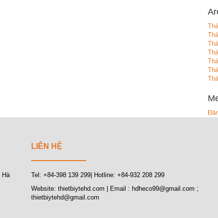
Ar
Thá
Th
Thá
Thá
Th
Thá
Thá
Me
Đăn
LIÊN HỆ
, Hà
Tel: +84-398 139 299| Hotline: +84-932 208 299
Website: thietbiytehd.com | Email : hdheco99@gmail.com ;
thietbiytehd@gmail.com