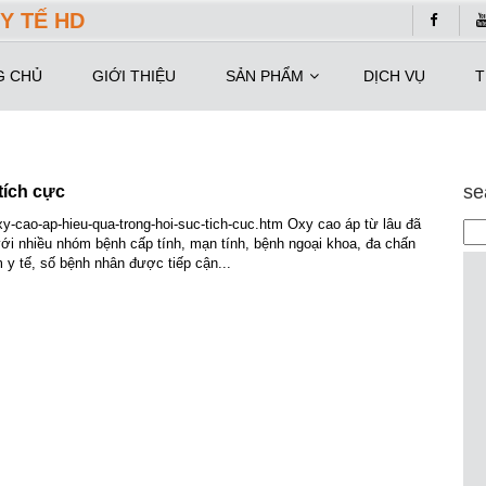
Y TẾ HD
G CHỦ
GIỚI THIỆU
SẢN PHẨM
DỊCH VỤ
T
se
tích cực
-cao-ap-hieu-qua-trong-hoi-suc-tich-cuc.htm Oxy cao áp từ lâu đã
 với nhiều nhóm bệnh cấp tính, mạn tính, bệnh ngoại khoa, đa chấn
y tế, số bệnh nhân được tiếp cận...