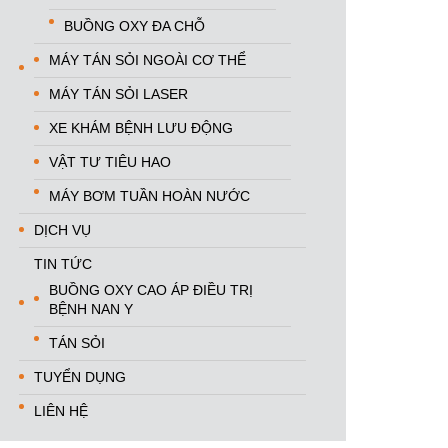
BUỒNG OXY ĐA CHỖ
MÁY TÁN SỎI NGOÀI CƠ THỂ
MÁY TÁN SỎI LASER
XE KHÁM BỆNH LƯU ĐỘNG
VẬT TƯ TIÊU HAO
MÁY BƠM TUẦN HOÀN NƯỚC
DỊCH VỤ
TIN TỨC
BUỒNG OXY CAO ÁP ĐIỀU TRỊ
BỆNH NAN Y
TÁN SỎI
TUYỂN DỤNG
LIÊN HỆ