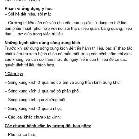
Phạm vi ứng dụng y học
– Sỏi hệ tiết niệu, sỏi mật
– Giường trị liệu căn cứ vào nhu cầu của người sử dụng có thể làm
bàn phẫu thuật, phối hợp với nội soi thận, niệu quản, bàng quang, niệu
đạo … trợ giúp trong việc trị liệu.
Những bệnh cấm dùng sóng xung kích
Trước khi sử dụng sóng xung kích để tiến hành trị liệu, bác sĩ thao tác
phải kiểm tra xem bệnh nhân có mắc một trong các bệnh cấm chỉ định
sau không, và căn cứ theo mức độ nguy hiểm của trị liệu để có các
quyết định trị liệu thích hợp.
* Cấm kỵ:
– Sóng xung kích đi qua mô cơ tim và xung thần kinh trung khu;
– Sóng xung kích đi qua mô bộ phận phổi;
– Sóng xung kích qua đường ruột;
– Sóng xung kích đi qua u nhọt;
– Các loại khác chưa xác định;
Các chứng bệnh cấm kỵ tương đối bao gồm:
– Phụ nữ có thai;