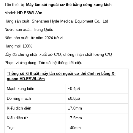
Tên thiết bị:
Máy tán sỏi ngoài cơ thể bằng sóng xung kích
Model:
HD.ESWL-Vm
Hãng sản xuất: Shenzhen Hyde Medical Equipment Co., Ltd
Nước sản xuất: Trung Quốc
Năm sản xuất: từ năm 2024 trở đi.
Hàng mới 100%
Đầy đủ chứng nhận xuất xứ C/O, chứng nhận chất lượng C/Q
Phạm vi ứng dụng: Tán sỏi hệ thống tiết niệu
Thông số kĩ thuật máy tán sỏi ngoài cơ thể
đị
nh v
ị
b
ằ
ng X-
quang HD.ESWL-Vm
Mạch xung biên
≤0.4µS
Độ rộng mạch
≤0.8µS
Kiểu dịch điện
±7.0mm
Kiểu điện từ
±7.5mm
Trục
±40mm