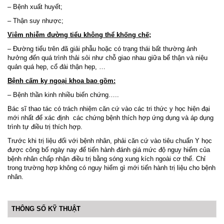
– Bệnh xuất huyết;
– Thận suy nhược;
Viêm nhiễm đường tiểu không thể khống chế;
– Đường tiểu trên đã giải phẫu hoặc có trạng thái bất thường ảnh
hưởng đến quá trình thải sỏi như chỗ giao nhau giữa bể thận và niệu
quản quá hẹp, cổ đài thận hẹp, …
Bệnh cấm kỵ ngoại khoa bao gồm:
– Bệnh thần kinh nhiều biến chứng…..
Bác sĩ thao tác có trách nhiệm căn cứ vào các tri thức y học hiện đại
mới nhất để xác định các chứng bệnh thích hợp ứng dụng và áp dụng
trình tự điều trị thích hợp.
Trước khi trị liệu đối với bệnh nhân, phải căn cứ vào tiêu chuẩn Y học
được công bố ngày nay để tiến hành đánh giá mức độ nguy hiểm của
bệnh nhân chấp nhận điều trị bằng sóng xung kích ngoài cơ thể. Chỉ
trong trường hợp không có nguy hiểm gì mới tiến hành trị liệu cho bệnh
nhân.
THÔNG SỐ KỸ THUẬT