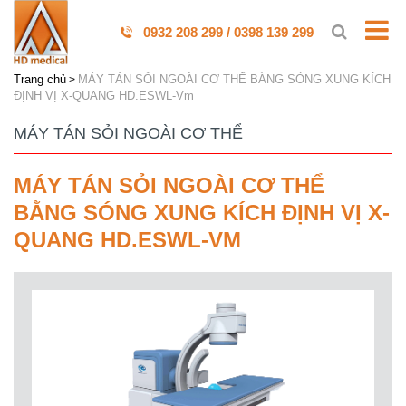
0932 208 299 / 0398 139 299
Trang chủ
MÁY TÁN SỎI NGOÀI CƠ THỂ BẰNG SÓNG XUNG KÍCH
ĐỊNH VỊ X-QUANG HD.ESWL-Vm
MÁY TÁN SỎI NGOÀI CƠ THỂ
MÁY TÁN SỎI NGOÀI CƠ THỂ
BẰNG SÓNG XUNG KÍCH ĐỊNH VỊ X-
QUANG HD.ESWL-VM