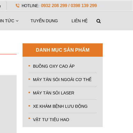
0932 208 299 / 0398 139 299
HOTLINE:
IN TỨC
TUYỂN DỤNG
LIÊN HỆ
DANH MỤC SẢN PHẨM
BUỒNG OXY CAO ÁP
MÁY TÁN SỎI NGOÀI CƠ THỂ
MÁY TÁN SỎI LASER
XE KHÁM BỆNH LƯU ĐỘNG
VẬT TƯ TIÊU HAO