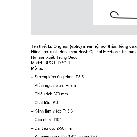
Tên thiết bị:
Ống soi (optic) mềm nội soi thận, bàng qu
Hãng sản xuất: Hangzhou Hawk Optical Electronic Instrume
Nơi sản xuất: Trung Quốc
Model: DPG-I, DPG-II
Mô tả:
–
Đường kính ống chèn: F8.5
– Phần ngoại biên: Fr 7.5
– Chiều dài: 670 mm
– Chất liệu: PU
– Kênh làm việc: Fr 3.6
– Góc nhìn: 110°
– Dải tiêu cự: 2-50 mm
– Độ cong quay: lên 270°, xuống 270°