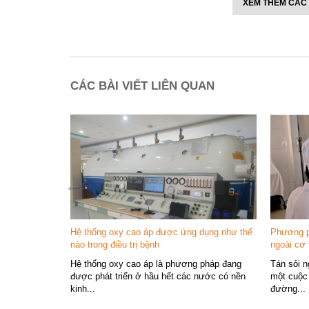
XEM THÊM CÁC
CÁC BÀI VIẾT LIÊN QUAN
Hệ thống oxy cao áp được ứng dụng như thế
Phương p
nào trong điều trị bệnh
ngoài cơ 
Hệ thống oxy cao áp là phương pháp đang
Tán sỏi n
được phát triển ở hầu hết các nước có nền
một cuộc 
kinh...
đường...