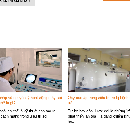
 SẢN PHẨM KHÁC
háp và nguyên lý hoạt động máy sỏi
Oxy cao áp trong điều trị trẻ bị bệnh
thể là gì?
trẻ
goài cơ thể là kỹ thuật cao tạo ra
Tự kỷ hay còn được gọi là những “rố
cách mạng trong điều trị sỏi
phát triển lan tỏa “ là dạng khiếm kh
hệ...