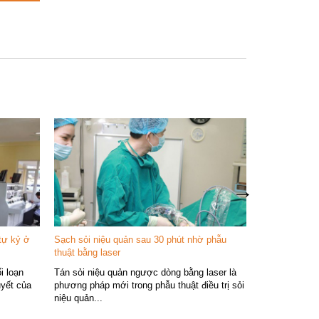
Vì sao bạn n
 tự kỷ ở
Sạch sỏi niệu quản sau 30 phút nhờ phẫu
Buồng oxy cao
thuật bằng laser
thống được sử
i loạn
Tán sỏi niệu quản ngược dòng bằng laser là
những...
uyết của
phương pháp mới trong phẫu thuật điều trị sỏi
niệu quản...