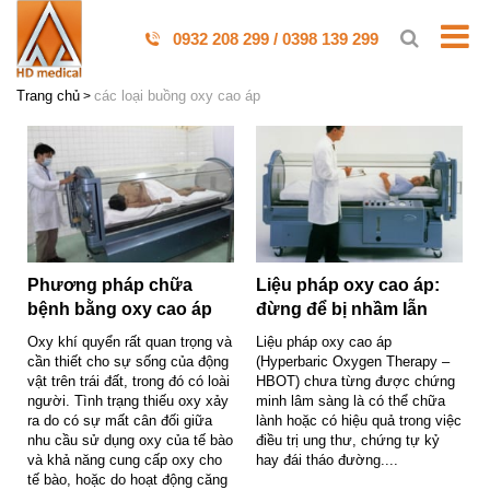
0932 208 299 / 0398 139 299
Trang chủ
các loại buồng oxy cao áp
Phương pháp chữa
Liệu pháp oxy cao áp:
bệnh bằng oxy cao áp
đừng để bị nhầm lẫn
Oxy khí quyển rất quan trọng và
Liệu pháp oxy cao áp
cần thiết cho sự sống của động
(Hyperbaric Oxygen Therapy –
vật trên trái đất, trong đó có loài
HBOT) chưa từng được chứng
người. Tình trạng thiếu oxy xảy
minh lâm sàng là có thể chữa
ra do có sự mất cân đối giữa
lành hoặc có hiệu quả trong việc
nhu cầu sử dụng oxy của tế bào
điều trị ung thư, chứng tự kỷ
và khả năng cung cấp oxy cho
hay đái tháo đường....
tế bào, hoặc do hoạt động căng