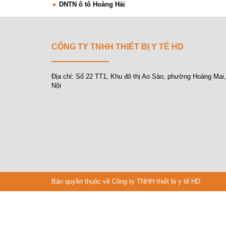
DNTN ô tô Hoàng Hải
CÔNG TY TNHH THIẾT BỊ Y TẾ HD
Địa chỉ: Số 22 TT1, Khu đô thị Ao Sào, phường Hoàng Mai
Nội
Bản quyền thuộc về Công ty TNHH thiết bị y tế HD