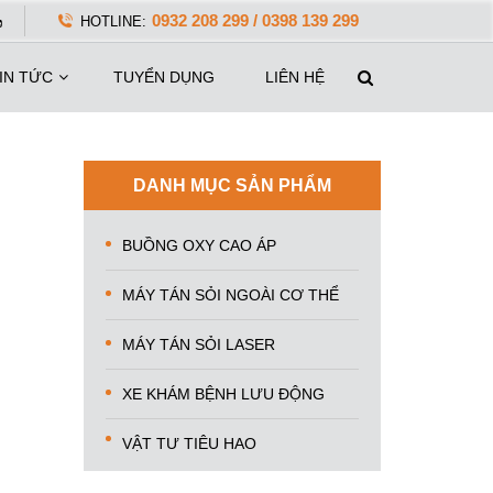
0932 208 299 / 0398 139 299
HOTLINE:
IN TỨC
TUYỂN DỤNG
LIÊN HỆ
DANH MỤC SẢN PHẨM
BUỒNG OXY CAO ÁP
MÁY TÁN SỎI NGOÀI CƠ THỂ
MÁY TÁN SỎI LASER
XE KHÁM BỆNH LƯU ĐỘNG
VẬT TƯ TIÊU HAO