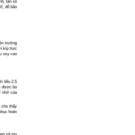
nh, tần số
l, đỗ bão
ện trưởng
i kíp trực
ệu oxy cao
i liều 2,5
ẫn được bù
rí nhớ của
ị cho thấy
 phục hoàn
hoeo và mu