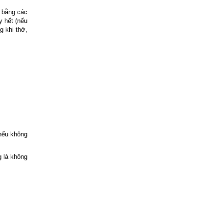
ơ bằng các
y hết (nếu
g khi thở,
 nếu không
g là không