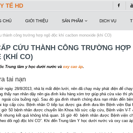
Y TẾ HD
G CHỦ
GIỚI THIỆU
SẢN PHẨM
DỊCH VỤ
T
u thành công trường hợp ngộ độc khí cacbon monoxide (khí CO)
M CẤP CỨU THÀNH CÔNG TRƯỜNG HỢP
(KHÍ CO)
ốc Trung tâm y học dưới nước và
oxy cao áp
.
a tai nạn
ờ ngày 28/8/2013, nhà bị mất điện lưới, nên đã chạy máy phát điện để chạy
g thấy nạn nhân dậy nên gia đình kêu hàng xóm trợ giúp phá cửa vào thì ph
ở ngoài cửa buồng ngủ. Sau đó gia đình nhanh chóng đưa nạn nhân đến bện
 kịp cấp cứu. Bệnh nhân O tiếp tục được gia đình đưa lên Bệnh viện Đại 
 giờ 50 bệnh nhân được chuyển lên Khoa hồi sức cấp cứu, Bệnh viện V-T để
hiết nhưng kết quả không khả quan. 16 giờ 40 bệnh nhân được Bệnh viện c
“Theo dõi ngộ độc khí CO”. Khi đến Trung tâm Y học dưới nước và oxy cao á