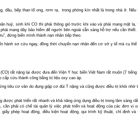
, dầu, bếp than tổ ong, rơm rạ, trong phòng kín nhất là trong nhà ở. Nếu
hân huỷ, sinh khí CO thì phải thông gió trước khi vào và phải mang mặt lạ,
phải mang dây bảo hiểm để người bên ngoài sẵn sàng hỗ trợ nếu cần thiết.
ứu”, đừng biến mình thành nạn nhân tiếp theo.
iến hành sơ cứu ngay, đồng thời chuyển nạn nhân đến cơ sở y tế mà cụ thể
(CO) rất nặng lại được đưa đến Viện Y học biển Việt Nam rất muộn (7 tiếng 
cấp cứu thành công bằng trị liệu oxy cao áp.
ứng tiêu cơ vân do đụng giập cơ đùi T nặng và cũng được điều trị khỏi nhờ tr
ng được phát triển rất nhanh và khả năng ứng dụng điều trị trong lâm sàng rấ
n, cần phải có chế tài quản lý việc phát triển và hoạt động của các đơn vị 
, giấy phép hoạt động, điều kiện hoạt động, qui trình kỹ thuật, chỉ định và