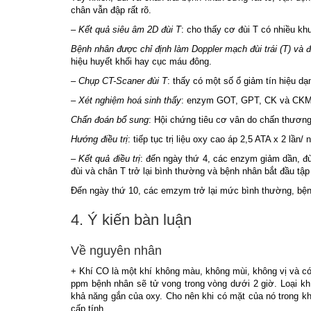
chân vẫn đập rất rõ.
– Kết quả siêu âm 2D đùi T
: cho thấy cơ đùi T có nhiều k
Bệnh nhân được chỉ định làm Doppler mạch đùi trái (T) và
hiệu huyết khối hay cục máu đông.
– Chụp CT-Scaner đùi T
: thấy có một số ổ giảm tín hiệu dạ
– Xét nghiệm hoá sinh thấy
: enzym GOT, GPT, CK và CKMB
Chẩn đoán bổ sung
: Hội chứng tiêu cơ vân do chấn thương
Hướng điều trị
: tiếp tục trị liệu oxy cao áp 2,5 ATA x 2 lần
– Kết quả điều trị
: đến ngày thứ 4, các enzym giảm dần, đù
đùi và chân T trở lại bình thường và bệnh nhân bắt đầu tập 
Đến ngày thứ 10, các emzym trở lại mức bình thường, bện
4. Ý kiến bàn luận
Về nguyên nhân
+ Khí CO là một khí không màu, không mùi, không vị và có
ppm bệnh nhân sẽ tử vong trong vòng dưới 2 giờ. Loại k
khả năng gắn của oxy. Cho nên khi có mặt của nó trong kh
cấp tính.