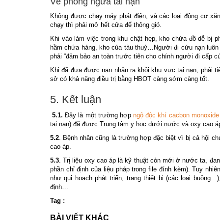
Về phòng ngừa tai nạn
Không được chạy máy phát điện, và các loại động cơ xăng
chạy thì phải mở hết cửa để thông gió.
Khi vào làm việc trong khu chật hẹp, kho chứa đồ dễ bị p
hầm chứa hàng, kho của tàu thuỷ…Người đi cứu nạn luôn 
phải “đảm bảo an toàn trước tiên cho chính người đi cấp c
Khi đã đưa được nạn nhân ra khỏi khu vực tai nạn, phải t
sở có khả năng điều trị bằng HBOT càng sớm càng tốt.
5. Kết luận
5.1.
Đây là một trường hợp
ngộ độc khí cacbon monoxide
tai nạn) đã đươc Trung tâm y học dưới nước và oxy cao áp 
5.2
. Bệnh nhân cũng là trường hợp đặc biệt vì bị cả hội ch
cao áp.
5.3
. Trị liệu oxy cao áp là kỹ thuật còn mới ở nước ta, đa
phần chỉ định của liệu pháp trong file đính kèm). Tuy nhiê
như qui hoạch phát triển, trang thiết bị (các loại buồng…)
định…
Tag :
BÀI VIẾT KHÁC