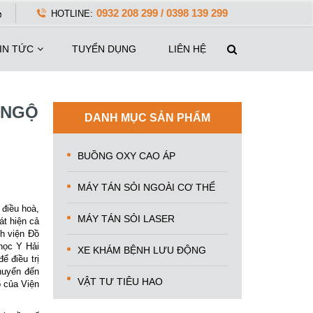
0932 208 299 / 0398 139 299
HOTLINE:
IN TỨC
TUYỂN DỤNG
LIÊN HỆ
 NGỘ
DANH MỤC SẢN PHẨM
BUỒNG OXY CAO ÁP
MÁY TÁN SỎI NGOÀI CƠ THỂ
 điều hoà,
MÁY TÁN SỎI LASER
át hiện cả
h viện Đồ
học Y Hải
XE KHÁM BỆNH LƯU ĐỘNG
 điều trị
huyển đến
VẬT TƯ TIÊU HAO
p của Viện