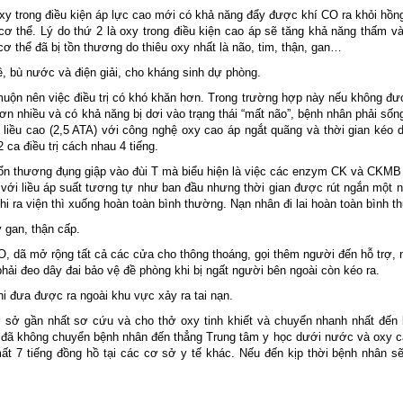
ó oxy trong điều kiện áp lực cao mới có khả năng đẩy được khí CO ra khỏi hồn
cơ thể. Lý do thứ 2 là oxy trong điều kiện cao áp sẽ tăng khả năng thấm 
ơ thể đã bị tồn thương do thiêu oxy nhất là não, tim, thận, gan…
, bù nước và điện giải, cho kháng sinh dự phòng.
uộn nên việc điều trị có khó khăn hơn. Trong trường hợp này nếu không đượ
n nhiều và có khả năng bị dơi vào trạng thái “mất não”, bệnh nhân phải sốn
OT liều cao (2,5 ATA) với công nghệ oxy cao áp ngắt quãng và thời gian kéo 
 ca điều trị cách nhau 4 tiếng.
tổn thương đụng giập vào đùi T mà biểu hiện là việc các enzym CK và CKMB
T với liều áp suất tương tự như ban đầu nhưng thời gian được rút ngắn một 
 ra viện thì xuống hoàn toàn bình thường. Nạn nhân đi lai hoàn toàn bình t
 gan, thận cấp.
 CO, dã mở rộng tất cả các cửa cho thông thoáng, gọi thêm người đến hỗ trợ,
ải đeo dây đai bảo vệ đề phòng khi bị ngất người bên ngoài còn kéo ra.
 đưa được ra ngoài khu vực xảy ra tai nạn.
sở gần nhất sơ cứu và cho thở oxy tinh khiết và chuyển nhanh nhất đến 
đình đã không chuyển bệnh nhân đến thẳng Trung tâm y học dưới nước và oxy 
ất 7 tiếng đồng hồ tại các cơ sở y tế khác. Nếu đến kịp thời bệnh nhân s