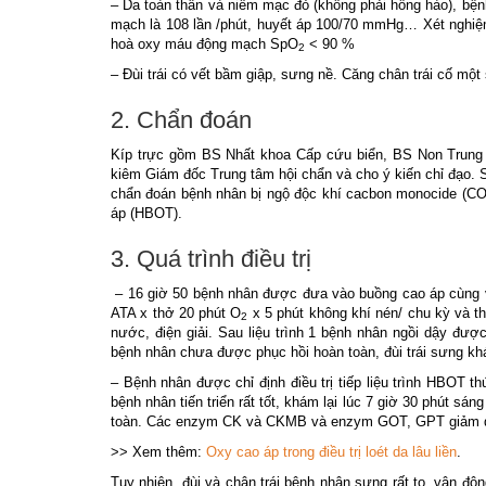
– Da toàn thân và niêm mạc đỏ (không phải hồng hào), bệnh
mạch là 108 lần /phút, huyết áp 100/70 mmHg… Xét nghi
hoà oxy máu động mạch SpO
< 90 %
2
– Đùi trái có vết bầm giập, sưng nề. Căng chân trái cố một 
2. Chẩn đoán
Kíp trực gồm BS Nhất khoa Cấp cứu biển, BS Non Trung
kiêm Giám đốc Trung tâm hội chẩn và cho ý kiến chỉ đạo. 
chẩn đoán bệnh nhân bị ngộ độc khí cacbon monocide (CO) d
áp (HBOT).
3. Quá trình điều trị
– 16 giờ 50 bệnh nhân được đưa vào buồng cao áp cùng với
ATA x thở 20 phút O
x 5 phút không khí nén/ chu kỳ và th
2
nước, điện giải. Sau liệu trình 1 bệnh nhân ngồi dậy được
bệnh nhân chưa được phục hồi hoàn toàn, đùi trái sưng khá
– Bệnh nhân được chỉ định điều trị tiếp liệu trình HBOT thứ
bệnh nhân tiến triển rất tốt, khám lại lúc 7 giờ 30 phút sá
toàn. Các enzym CK và CKMB và enzym GOT, GPT giảm dầ
>> Xem thêm:
Oxy cao áp trong điều trị loét da lâu liền
.
Tuy nhiên, đùi và chân trái bệnh nhân sưng rất to, vận đ