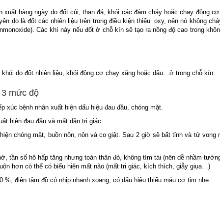
ản xuất hàng ngày do đốt củi, than đá, khói các đám cháy hoặc chạy động c
ên do là đốt các nhiên liệu trên trong điều kiện thiếu oxy, nên nó không chá
onmonoxide). Các khí này nếu đốt ở chỗ kín sẽ tạo ra nồng độ cao trong khôn
 khói do đốt nhiên liệu, khói động cơ chạy xăng hoặc dầu…ở trong chỗ kín.
m 3 mức độ
ếp xúc bệnh nhân xuất hiện dấu hiệu đau đầu, chóng mặt.
t hiện đau đầu và mất dần tri giác.
hiện chóng mặt, buồn nôn, nôn và co giật. Sau 2 giờ sẽ bất tỉnh và tử vong
ở, tần số hô hấp tăng nhưng toàn thân đỏ, không tím tái (nên dễ nhầm tưởn
uộn hơn có thể có biểu hiện mất não (mất tri giác, kích thích, giẫy giụa…)
90 %; điện tâm đồ có nhịp nhanh xoang, có dấu hiệu thiếu máu cơ tim nhẹ.