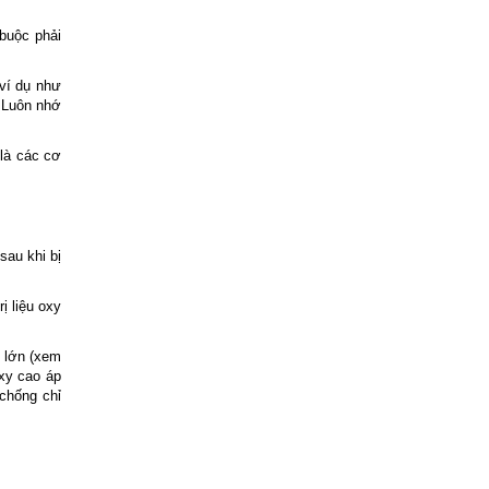
 buộc phải
 ví dụ như
 Luôn nhớ
 là các cơ
sau khi bị
ị liệu oxy
t lớn (xem
oxy cao áp
 chống chỉ