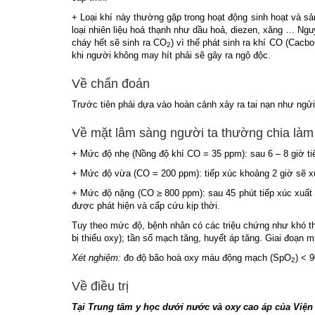
+ Loại khí này thường gặp trong hoạt động sinh hoạt và s
loại nhiên liệu hoá thạnh như dầu hoả, diezen, xăng … Nguy
cháy hết sẽ sinh ra CO
) vì thế phát sinh ra khí CO (Cacb
2
khi người không may hít phải sẽ gây ra ngộ độc.
Về chẩn đoán
Trước tiên phải dựa vào hoàn cảnh xảy ra tai nạn như ngửi
Về mặt lâm sàng người ta thường chia là
+ Mức độ nhẹ (Nồng độ khí CO = 35 ppm): sau 6 – 8 giờ ti
+ Mức độ vừa (CO = 200 ppm): tiếp xúc khoảng 2 giờ sẽ xuấ
+ Mức độ nặng (CO ≥ 800 ppm): sau 45 phút tiếp xúc xuất 
được phát hiện và cấp cứu kịp thời.
Tuy theo mức độ, bệnh nhân có các triệu chứng như khó th
bị thiếu oxy); tần số mạch tăng, huyết áp tăng. Giai đoạn m
Xét nghiệm:
đo độ bão hoà oxy máu động mạch (SpO
) < 
2
Về điều trị
Tại Trung tâm y học dưới nước và oxy cao áp của Viện