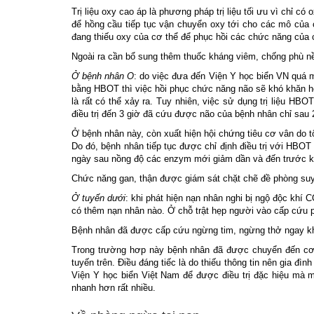
Trị liệu oxy cao áp là phương pháp trị liệu tối ưu vì chỉ c
để hồng cầu tiếp tục vận chuyển oxy tới cho các mô của 
đang thiếu oxy của cơ thể để phục hồi các chức năng của c
Ngoài ra cần bổ sung thêm thuốc kháng viêm, chống phù nề
Ở bệnh nhân O
: do việc đưa đến Viện Y học biển VN quá m
bằng HBOT thì việc hồi phục chức năng não sẽ khó khăn hơ
là rất có thể xảy ra. Tuy nhiên, việc sử dụng trị liệu HB
điều trị đến 3 giờ đã cứu được não của bệnh nhân chỉ sau 2
Ở bệnh nhân này, còn xuất hiện hội chứng tiêu cơ vân do 
Do đó, bệnh nhân tiếp tục được chỉ định điều trị với HBO
ngày sau nồng độ các enzym mới giảm dần và đến trước khi
Chức năng gan, thận được giám sát chặt chẽ đề phòng suy
Ở tuyến dưới
: khi phát hiện nạn nhân nghi bị ngộ độc khí
có thêm nạn nhân nào. Ở chỗ trật hẹp người vào cấp cứu ph
Bệnh nhân đã được cấp cứu ngừng tim, ngừng thở ngay khi
Trong trường hơp này bệnh nhân đã được chuyển đến cơ 
tuyến trên. Điều đáng tiếc là do thiếu thông tin nên gia 
Viện Y học biển Việt Nam để được điều trị đặc hiệu mà m
nhanh hơn rất nhiều.