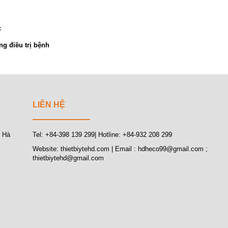
c
g điều trị bệnh
LIÊN HỆ
, Hà
Tel: +84-398 139 299| Hotline: +84-932 208 299
Website: thietbiytehd.com | Email : hdheco99@gmail.com ;
thietbiytehd@gmail.com