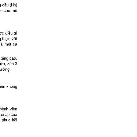
g cầu (Hb)
vào cáo mô
c điều trị
g thực vật
dài một ca
 tăng cao.
nửa, đến 3
hường.
 nên không
bệnh viện
cao áp của
ẽ phục hồi