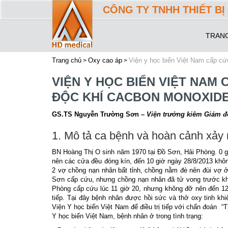
CÔNG TY TNHH THIẾT BỊ 
TRAN
Trang chủ
Oxy cao áp
Viện y học biển Việt Nam cấp cứ
VIỆN Y HỌC BIỂN VIỆT NA
ĐỘC KHÍ CACBON MONOXIDE 
GS.TS Nguyễn Trường Sơn –
Viện trưởng kiêm Giám đ
1. Mô tả ca bệnh và hoàn cảnh xảy r
BN Hoàng Thị O sinh năm 1970 tại Đồ Sơn, Hải Phòng. 0 gi
nên các cửa đều đóng kín, đến 10 giờ ngày 28/8/2013 khôn
2 vợ chồng nạn nhân bất tỉnh, chồng nằm đè nên đùi vợ 
Sơn cấp cứu, nhưng chồng nạn nhân đã tử vong trước khi
Phòng cấp cứu lúc 11 giờ 20, nhưng không đỡ nên đến 12
tiếp. Tại đây bệnh nhân được hồi sức và thở oxy tinh k
Viện Y học biển Việt Nam để điều trị tiếp với chẩn đoán 
Y học biển Việt Nam, bệnh nhân ở trong tình trạng: