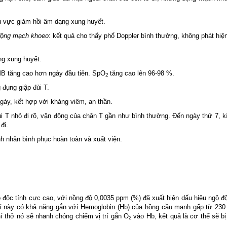
hu vực giảm hồi âm dạng xung huyết.
 động mạch khoeo
: kết quả cho thấy phổ Doppler bình thường, không phát hiệ
ng xung huyết.
 tăng cao hơn ngày đầu tiên. SpO
tăng cao lên 96-98 %.
2
 đụng giập đùi T.
/ ngày, kết hợp với kháng viêm, an thần.
i T nhỏ đi rõ, vận động của chân T gần như bình thường. Đến ngày thứ 7, 
đi.
h nhân bình phục hoàn toàn và xuất viện.
 độc tính cực cao, với nồng độ 0,0035 ppm (%) đã xuất hiện dấu hiệu ngộ đ
hí này có khả năng gắn với Hemoglobin (Hb) của hồng cầu mạnh gấp từ 230 
í thở nó sẽ nhanh chóng chiếm vị trí gắn O
vào Hb, kết quả là cơ thể sẽ bị
2