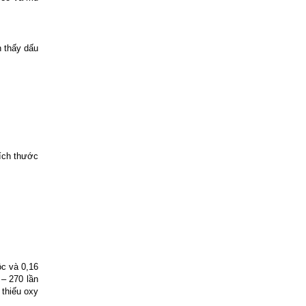
n thấy dấu
kích thước
ộc và 0,16
– 270 lần
 thiếu oxy