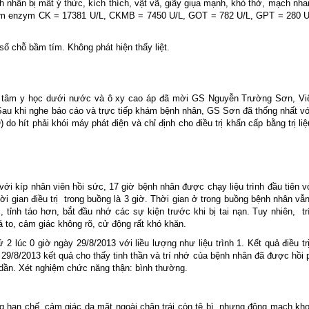
 nhân bị mất ý thức, kích thích, vật vã, giãy giụa mạnh, khó thở, mạch nha
ệm enzym CK = 17381 U/L, CKMB = 7450 U/L, GOT = 782 U/L, GPT = 280 U/
số chỗ bầm tím. Không phát hiện thấy liệt.
 tâm y học dưới nước và ô xy cao áp đã mời GS Nguyễn Trường Sơn, Vi
Sau khi nghe báo cáo và trực tiếp khám bệnh nhân, GS Sơn đã thống nhất vớ
o hít phải khói máy phát điện và chỉ định cho điều trị khẩn cấp bằng trị li
 kíp nhân viên hồi sức, 17 giờ bệnh nhân được chạy liệu trình đầu tiên vớ
ời gian điều trị trong buồng là 3 giờ. Thời gian ở trong buồng bệnh nhân v
, tỉnh táo hơn, bắt đầu nhớ các sự kiện trước khi bị tai nạn. Tuy nhiên, t
 to, cảm giác không rõ, cử động rất khó khăn.
 2 lúc 0 giờ ngày 29/8/2013 với liều lượng như liệu trình 1. Kết quả điều tr
ng 29/8/2013 kết quả cho thấy tinh thần và trí nhớ của bệnh nhân đã được hồi
n. Xét nghiệm chức năng thận: bình thường.
ộng hạn chế, cảm giác da mặt ngoài chân trái còn tê bì, nhưng động mạch k