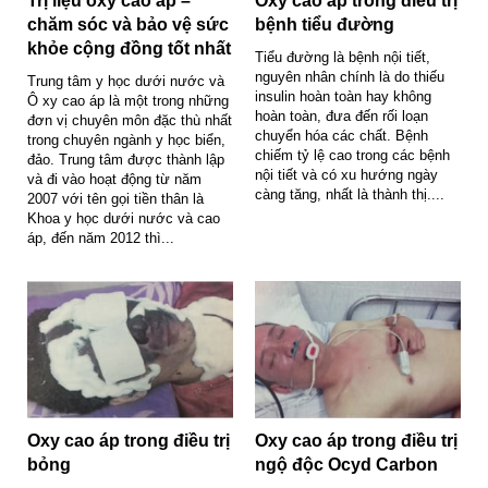
Trị liệu oxy cao áp –
Oxy cao áp trong điều trị
chăm sóc và bảo vệ sức
bệnh tiểu đường
khỏe cộng đồng tốt nhất
Tiểu đường là bệnh nội tiết,
nguyên nhân chính là do thiếu
Trung tâm y học dưới nước và
insulin hoàn toàn hay không
Ô xy cao áp là một trong những
hoàn toàn, đưa đến rối loạn
đơn vị chuyên môn đặc thù nhất
chuyển hóa các chất. Bệnh
trong chuyên ngành y học biển,
chiếm tỷ lệ cao trong các bệnh
đảo. Trung tâm được thành lập
nội tiết và có xu hướng ngày
và đi vào hoạt động từ năm
càng tăng, nhất là thành thị....
2007 với tên gọi tiền thân là
Khoa y học dưới nước và cao
áp, đến năm 2012 thì...
Oxy cao áp trong điều trị
Oxy cao áp trong điều trị
bỏng
ngộ độc Ocyd Carbon