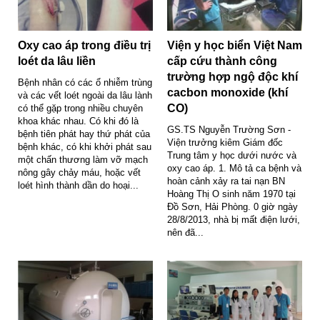
Oxy cao áp trong điều trị
Viện y học biển Việt Nam
loét da lâu liền
cấp cứu thành công
trường hợp ngộ độc khí
Bệnh nhân có các ổ nhiễm trùng
cacbon monoxide (khí
và các vết loét ngoài da lâu lành
CO)
có thể gặp trong nhiều chuyên
khoa khác nhau. Có khi đó là
GS.TS Nguyễn Trường Sơn -
bệnh tiên phát hay thứ phát của
Viện trưởng kiêm Giám đốc
bệnh khác, có khi khởi phát sau
Trung tâm y học dưới nước và
một chấn thương làm vỡ mạch
oxy cao áp. 1. Mô tả ca bệnh và
nông gây chảy máu, hoặc vết
hoàn cảnh xảy ra tai nạn BN
loét hình thành dần do hoại...
Hoàng Thị O sinh năm 1970 tại
Đồ Sơn, Hải Phòng. 0 giờ ngày
28/8/2013, nhà bị mất điện lưới,
nên đã...