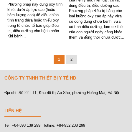
của nền y học hiện đại, có tác
Phương pháp này dùng oxy tinh
dụng điều trị, điều dưỡng cao.
khiết dưới áp lực cao (hoặc
Phương pháp điều trị bằng các
hàm lượng cao) để điều chỉnh
loại buồng oxy cao áp này vừa
tình trạng thừa hoặc thiếu oxy
có công dụng chữa bệnh, vừa
trong tổ chức tế bào giúp điều
có tính điều dưỡng, làm cơ thể
trị, điều dưỡng cho bệnh nhân.
của con người ngày càng khỏe
Khi bệnh...
thêm và đồng thời chữa được...
1
2
CÔNG TY TNHH THIẾT BỊ Y TẾ HD
Địa chỉ: Số 22 TT1, Khu đô thị Ao Sào, phường Hoàng Mai, Hà Nội
LIÊN HỆ
Tel: +84-398 139 299| Hotline: +84-932 208 299