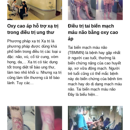
Oxy cao áp hỗ trợ xạ trị
Điều trị tai biến mạch
trong điều trị ung thư
máu não bằng oxy cao
áp
Phương pháp xạ trị Xạ trị là
phương pháp được dùng khá
Tai biến mạch máu não
phổ biến trong điều trị các loại u
(TBMMN) là bệnh hay gặp nhất
đặc: não, vú, cổ tử cung, vòm
ở người cao tuổi, thường là
họng, da,... Xạ trị có tác dụng
biến chứng nặng của cao huyết
tốt trong diệt tế bào ung thư,
áp, xơ vữa động mạch. Người
làm teo nhỏ khối u. Nhưng xạ trị
trẻ tuổi cũng có thể mắc bệnh
cũng làm tổn thương cả tế bào
này do biến chứng của bệnh tim
lành. Tuy các...
mạch hay do dị dạng mạch máu
não. Tai biến mạch máu não
Đây là biểu hiện...