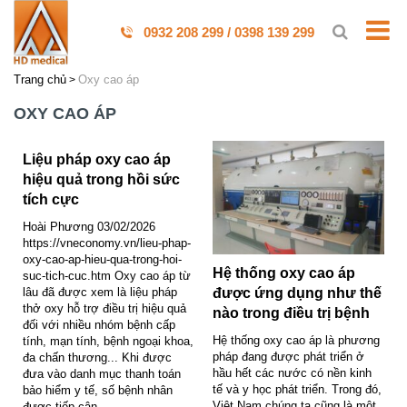
0932 208 299 / 0398 139 299
Trang chủ
Oxy cao áp
OXY CAO ÁP
Liệu pháp oxy cao áp
hiệu quả trong hồi sức
tích cực
Hoài Phương 03/02/2026
https://vneconomy.vn/lieu-phap-
oxy-cao-ap-hieu-qua-trong-hoi-
Hệ thống oxy cao áp
suc-tich-cuc.htm Oxy cao áp từ
lâu đã được xem là liệu pháp
được ứng dụng như thế
thở oxy hỗ trợ điều trị hiệu quả
nào trong điều trị bệnh
đối với nhiều nhóm bệnh cấp
Hệ thống oxy cao áp là phương
tính, mạn tính, bệnh ngoại khoa,
pháp đang được phát triển ở
đa chấn thương... Khi được
hầu hết các nước có nền kinh
đưa vào danh mục thanh toán
tế và y học phát triển. Trong đó,
bảo hiểm y tế, số bệnh nhân
Việt Nam chúng ta cũng là một
được tiếp cận...