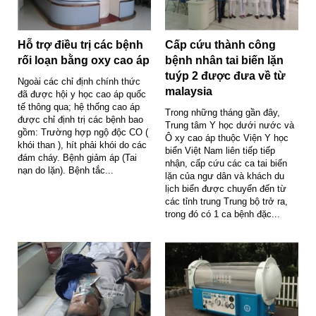
Hỗ trợ điều trị các bệnh
Cấp cứu thành công
rối loạn bằng oxy cao áp
bệnh nhân tai biến lặn
tuýp 2 được đưa về từ
Ngoài các chỉ định chính thức
malaysia
đã được hội y học cao áp quốc
tế thông qua; hệ thống cao áp
Trong những tháng gần đây,
được chỉ định trị các bệnh bao
Trung tâm Y học dưới nước và
gồm: Trường hợp ngộ độc CO (
Ô xy cao áp thuộc Viện Y học
khói than ), hít phải khói do các
biển Việt Nam liên tiếp tiếp
đám cháy. Bệnh giảm áp (Tai
nhận, cấp cứu các ca tai biến
nạn do lặn). Bệnh tắc...
lặn của ngư dân và khách du
lịch biển được chuyển đến từ
các tỉnh trung Trung bộ trở ra,
trong đó có 1 ca bệnh đặc...