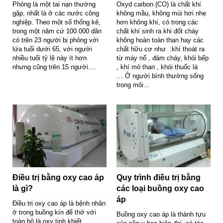
Phỏng là một tai nạn thường
Oxyd carbon (CO) là chất khí
gặp, nhất là ở các nước công
không mầu, không mùi hơi nhẹ
nghiệp. Theo một số thống kê,
hơn không khí, có trong các
trong một năm cứ 100.000 dân
chất khí sinh ra khi đốt cháy
có trên 23 người bị phỏng với
không hoàn toàn than hay các
lứa tuổi dưới 65, với người
chất hữu cơ như :khí thoát ra
nhiều tuổi tỷ lệ này ít hơn
từ máy nổ , đám cháy, khói bếp
nhưng cũng trên 15 người....
, khí mỏ than , khói thuốc lá
… Ở người bình thường sống
trong môi...
Điều trị bằng oxy cao áp
Quy trình điều trị bằng
là gì?
các loại buồng oxy cao
áp
Điều trị oxy cao áp là bệnh nhân
ở trong buồng kín để thở với
Buồng oxy cao áp là thành tựu
toàn bộ là oxy tinh khiết.