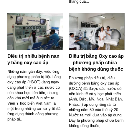
thẳng của...
Điều trị nhiều bệnh nan
Điều trị bằng Oxy cao áp
y bằng oxy cao áp
– phương pháp chữa
bệnh không dùng thuốc
Những năm gần đây, việc ứng
dụng phương pháp trị liệu bằng
Phương pháp điều trị, điều
oxy cao áp (HBOT) đang ngày
dưỡng bệnh bằng oxy cao áp
càng phát triển ở các nước có
(OXCA) đã được các nước có
nền khoa học tiên tiến, nhưng
nền kinh tế và y học phát triển
còn khá mới mẻ ở nước ta.
(Anh, Đức, Mỹ, Nga, Nhật Bản,
Viện Y học biển Việt Nam là
Pháp…) áp dụng rộng rãi từ
một trong những cơ sở y tế đã
những năm 50 của thế kỷ 20.
ứng dụng thành công phương
Nước ta mới đưa vào áp dụng.
pháp trị...
Đây là phương pháp chữa bệnh
không dùng thuốc,...